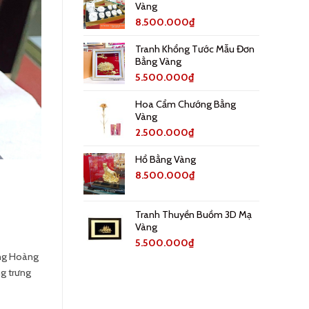
Vàng
8.500.000
₫
Tranh Khổng Tước Mẫu Đơn
Bằng Vàng
5.500.000
₫
Hoa Cẩm Chướng Bằng
Vàng
2.500.000
₫
Hổ Bằng Vàng
8.500.000
₫
Tranh Thuyền Buồm 3D Mạ
Vàng
5.500.000
₫
ợng Hoàng
ng trưng