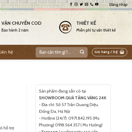
Đăng nhập
VẬN CHUYỂN COD
THIẾT KẾ
Bảo hành 2 năm
Miễn phí tư vấn thiết kế
Liên hệ
Giỏ hàng /
0
₫
Sản phẩm đang sẵn có tại
SHOWROOM QUÀ TẶNG VÀNG 24K
- Địa chỉ: Số 57 Trần Quang Diệu,
Ðống Ða, Hà Nội
- Hotline (24/7): 0971.842.195 (Ms
Phương) 0918.564.357 ( Ms Hường)
ó hỗ trợ
- Fanpage: Ly uống rượu cao cấp