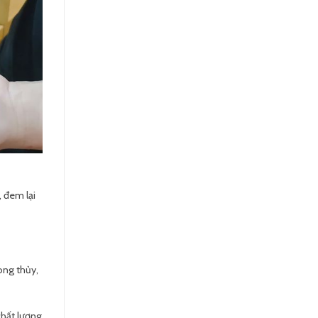
 đem lại
ong thủy,
chất lượng