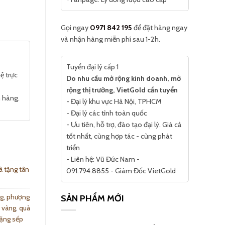
Gọi ngay
0971 842 195
để đặt hàng ngay
và nhận hàng miễn phí sau 1-2h.
Tuyển đại lý cấp 1
ệ trực
Do nhu cầu mở rộng kinh doanh, mở
rộng thị trường, VietGold cần tuyển
n hàng.
- Đại lý khu vực Hà Nội, TPHCM
- Đại lý các tỉnh toàn quốc
- Ưu tiên, hỗ trợ, đào tạo đại lý. Giá cả
tốt nhất, cùng hợp tác - cùng phát
triển
- Liên hệ: Vũ Đức Nam -
 tặng tân
091.794.8855 - Giám Đốc VietGold
g
,
phượng
SẢN PHẨM MỚI
t vàng
,
quà
tặng sếp