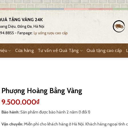
UÀ TẶNG VÀNG 24K
Quang Diệu, Đống Đa, Hà Nội
.794.8855 - Fanpage:
Ly uống rượu cao cấp
hiệu
Cửa hàng
Tư vấn về Quà Tặng
Quà tặng cao cấp
Phượng Hoàng Bằng Vàng
9.500.000
₫
Bảo hành:
Sản phẩm được bảo hành 2 năm (1 đổi 1)
Vận chuyển:
Miễn phí cho khách hàng ở Hà Nội. Khách hàng ngoại tỉnh c