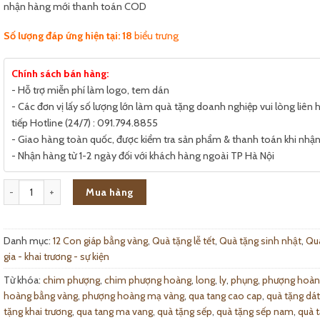
nhận hàng mới thanh toán COD
Số lượng đáp ứng hiện tại: 18
biểu trưng
Chính sách bán hàng:
- Hỗ trợ miễn phí làm logo, tem dán
- Các đơn vị lấy số lượng lớn làm quà tặng doanh nghiệp vui lòng liên h
tiếp Hotline (24/7) : 091.794.8855
- Giao hàng toàn quốc, được kiểm tra sản phẩm & thanh toán khi nhậ
- Nhận hàng từ 1-2 ngày đối với khách hàng ngoài TP Hà Nội
Phượng Hoàng Bằng Vàng số lượng
Mua hàng
Danh mục:
12 Con giáp bằng vàng
,
Quà tặng lễ tết
,
Quà tặng sinh nhật
,
Quà
gia - khai trương - sự kiện
Từ khóa:
chim phượng
,
chim phượng hoàng
,
long
,
ly
,
phụng
,
phượng hoàn
hoàng bằng vàng
,
phượng hoàng mạ vàng
,
qua tang cao cap
,
quà tặng dá
tặng khai trương
,
qua tang ma vang
,
quà tặng sếp
,
quà tặng sếp nam
,
quà 