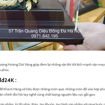
ượng Hoàng Dát Vàng giúp đem lại những vận khí tốt kích mạnh vận may,
h phúc.
ld24K :
u để Khách Hàng sở hữu được những món quà, những món đồ vừa hợp ph
àn chỉnh đòi hỏi tay nghề cùng chất lượng nguyên liệu cực gắt gao.
 sản phẩm, từ đó phác thảo, tạo khuôn, tạo hình sản phẩm với ràng buộc 