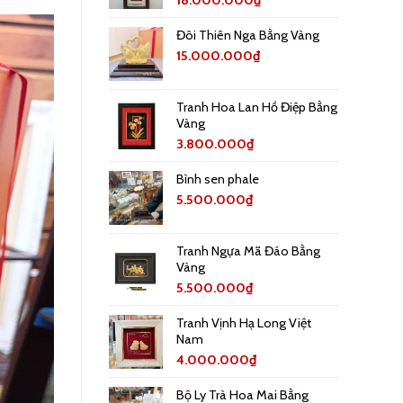
Đôi Thiên Nga Bằng Vàng
15.000.000
₫
Tranh Hoa Lan Hồ Điệp Bằng
Vàng
3.800.000
₫
Bình sen phale
5.500.000
₫
Tranh Ngựa Mã Đáo Bằng
Vàng
5.500.000
₫
Tranh Vịnh Hạ Long Việt
Nam
4.000.000
₫
Bộ Ly Trà Hoa Mai Bằng