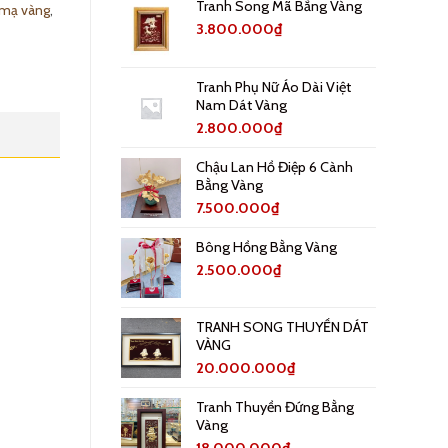
Tranh Song Mã Bằng Vàng
 mạ vàng
,
3.800.000
₫
Tranh Phụ Nữ Áo Dài Việt
Nam Dát Vàng
2.800.000
₫
Chậu Lan Hồ Điệp 6 Cành
Bằng Vàng
7.500.000
₫
Bông Hồng Bằng Vàng
2.500.000
₫
TRANH SONG THUYỀN DÁT
VÀNG
20.000.000
₫
Tranh Thuyền Đứng Bằng
Vàng
18.000.000
₫