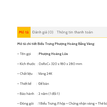
Mô tả
Đánh giá (0)
Thông tin thanh toán
Mô tả chi tiết Biểu Trưng Phượng Hoàng Bằng Vàng:
– Tên gọi :
Phượng Hoàng Lửa
– Kích thước : DxRxC= 320 x 180 x 280 mm
– Chất liệu : Vàng 24K
– Thiết kế : Để bàn
– Bảo hành : 2 năm ( 1 đổi 1 )
– Đóng gói : 1 Biểu Trưng /1 hộp + Chứng nhận vàng + Thẻ 