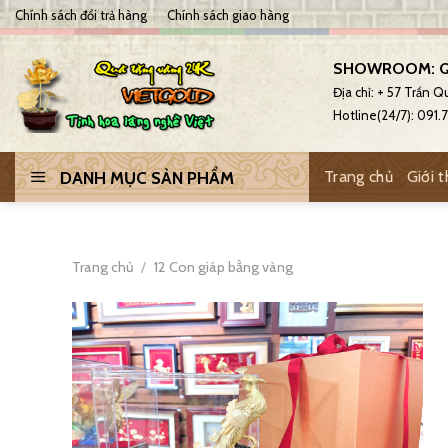
Skip
Chính sách đổi trả hàng
Chính sách giao hàng
to
content
SHOWROOM: Q
Địa chỉ: + 57 Trần 
Hotline(24/7): 091
Trang chủ
Giới t
DANH MỤC SẢN PHẨM
Trang chủ
/
12 Con giáp bằng vàng