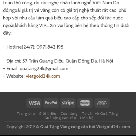
toàn thủ công, do các nghệ nhân lành nghề Việt Nam.Do
đó,ngoài giá trị về vàng còn có giá trị nghệ thuật rất cao, phù
hợp với nhu cầu làm quà biếu cao cấp cho sếp,đối tác nước
ngoài,khách hàng VIP....Xin vui lòng liên hệ theo thông tin dưới
đây:
- Hotline(24/7): 0971.842.195
- Địa chỉ: 57 Trần Quang Diệu, Quận Đống Đa, Hà Nội
- Email: quatang24k@gmail.com
- Website:
vietgold24k.com
Trang chủ
Giới thiệu
Cửa hàng
Tư vấn về Quà Tặng
Quà tặng cao cấp
Liên hệ
Copyright 2019 ©
Quà Tặng Vàng
cung cấp bởi Vietgold24k.com