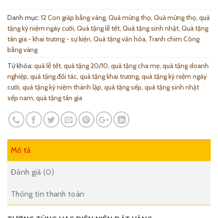
Danh mục:
12 Con giáp bằng vàng
,
Quà mừng thọ
,
Quà mừng thọ
,
quà
tặng kỷ niệm ngày cưới
,
Quà tặng lễ tết
,
Quà tặng sinh nhật
,
Quà tặng
tân gia - khai trương - sự kiện
,
Quà tặng văn hóa
,
Tranh chim Công
bằng vàng
Từ khóa:
quà lễ tết
,
quà tặng 20/10
,
quà tặng cha mẹ
,
quà tặng doanh
nghiệp
,
quà tặng đối tác
,
quà tặng khai trương
,
quà tặng kỷ niệm ngày
cưới
,
quà tặng kỷ niệm thành lập
,
quà tặng sếp
,
quà tặng sinh nhật
sếp nam
,
quà tặng tân gia
Mô tả
Đánh giá (0)
Thông tin thanh toán