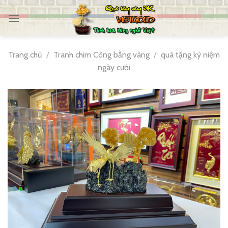
Skip
to
content
Trang chủ
/
Tranh chim Công bằng vàng
/
quà tặng kỷ niệm
ngày cưới