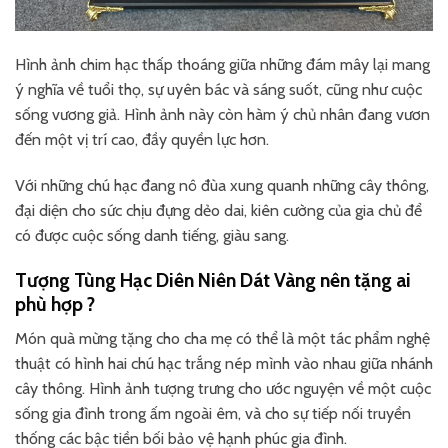
Hình ảnh chim hạc thấp thoáng giữa những đám mây lại mang
ý nghĩa về tuổi thọ, sự uyên bác và sáng suốt, cũng như cuộc
sống vương giả. Hình ảnh này còn hàm ý chủ nhân đang vươn
đến một vị trí cao, đầy quyền lực hơn.
Với những chú hạc đang nô đùa xung quanh những cây thông,
đại diện cho sức chịu đựng dẻo dai, kiên cường của gia chủ để
có được cuộc sống danh tiếng, giàu sang.
Tượng Tùng Hạc Diên Niên Dát Vàng nên tặng ai
phù hợp ?
Món quà mừng tặng cho cha mẹ có thể là một tác phẩm nghệ
thuật có hình hai chú hạc trắng nép mình vào nhau giữa nhánh
cây thông. Hình ảnh tượng trưng cho ước nguyện về một cuộc
sống gia đình trong ấm ngoài êm, và cho sự tiếp nối truyền
thống các bậc tiền bối bảo vệ hạnh phúc gia đình.