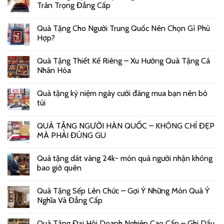
Trân Trọng Đẳng Cấp
Quà Tặng Cho Người Trung Quốc Nên Chọn Gì Phù
Hợp?
Quà Tặng Thiết Kế Riêng – Xu Hướng Quà Tặng Cá
Nhân Hóa
Quà tặng kỷ niệm ngày cưới đáng mua bạn nên bỏ
túi
QUÀ TẶNG NGƯỜI HÀN QUỐC – KHÔNG CHỈ ĐẸP
MÀ PHẢI ĐÚNG GU
Quà tặng dát vàng 24k- món quà người nhận không
bao giờ quên
Quà Tặng Sếp Lên Chức – Gợi Ý Những Món Quà Ý
Nghĩa Và Đẳng Cấp
Quà Tặng Đại Hội Doanh Nghiệp Cao Cấp – Ghi Dấu