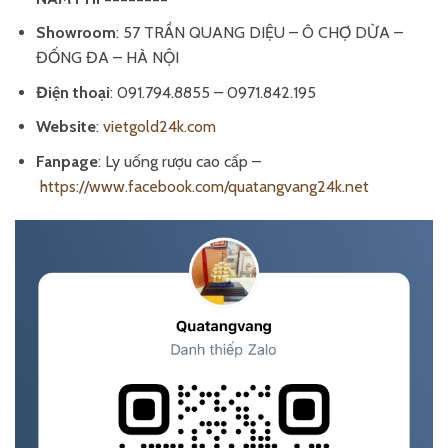
Showroom
: 57 TRẦN QUANG DIỆU – Ô CHỢ DỪA –
ĐỐNG ĐA – HÀ NỘI
Điện thoại
: 091.794.8855 – 0971.842.195
Website
:
vietgold24k.com
Fanpage
: Ly uống rượu cao cấp –
https://www.facebook.com/quatangvang24k.net