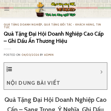
Skip
to
content
QUÀ TẶNG DOANH NGHIỆP
,
QUÀ TẶNG ĐỐI TÁC - KHÁCH HÀNG
,
TIN
TỨC
Quà Tặng Đại Hội Doanh Nghiệp Cao Cấp
– Ghi Dấu Ấn Thương Hiệu
POSTED ON
04/03/2026
BY
ADMIN
NỘI DUNG BÀI VIẾT
Quà Tặng Đại Hội Doanh Nghiệp Cao
Cấp – Sang Trọng, Ý Nghĩa, Ghi Dấu