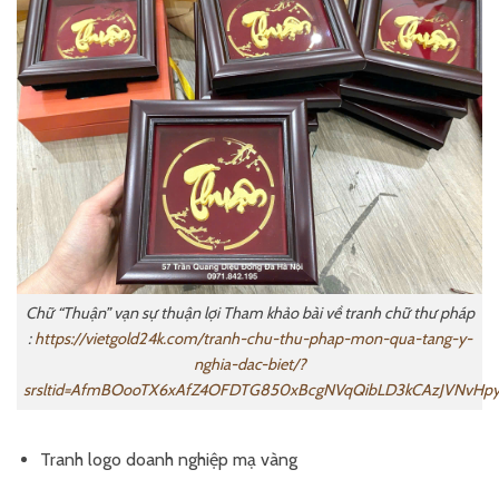
Chữ “Thuận” vạn sự thuận lợi Tham khảo bài về tranh chữ thư pháp
:
https://vietgold24k.com/tranh-chu-thu-phap-mon-qua-tang-y-
nghia-dac-biet/?
srsltid=AfmBOooTX6xAfZ4OFDTG850xBcgNVqQibLD3kCAzJVNvH
Tranh logo doanh nghiệp mạ vàng