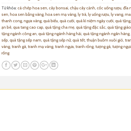
Từ khóa:
cá chép hoa sen
,
cây bonsai
,
chậu cây cảnh
,
cốc uống rượu
,
đĩa 
sen
,
hoa sen bằng vàng
,
hoa sen mạ vàng
,
ly trà
,
ly uống rượu
,
ly vang
,
ma
thanh cong
,
ngựa vàng
,
quà biếu
,
quà cưới
,
quà kỉ niệm ngày cưới
,
quà tặng
ạn bè
,
qua tang cao cap
,
quà tặng cha mẹ
,
quà tặng đặc sắc
,
quà tặng giáo
tặng ngành công an
,
quà tặng ngành hàng hải
,
quà tặng ngành ngân hàng
sếp
,
quà tặng sếp nam
,
quà tặng sếp nữ
,
quà tết
,
thuận buồm xuôi gió
,
tra
vàng
,
tranh gà
,
tranh mạ vàng
,
tranh ngựa
,
tranh rồng
,
tượng gà
,
tượng ngự
rồng