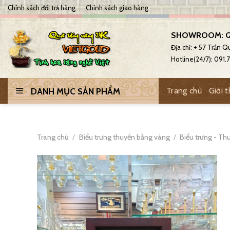
Skip
Chính sách đổi trả hàng
Chính sách giao hàng
to
content
SHOWROOM: Q
Địa chỉ: + 57 Trần 
Hotline(24/7): 091
Trang chủ
Giới t
DANH MỤC SẢN PHẨM
Trang chủ
/
Biểu trưng thuyền bằng vàng
/
Biểu trưng - T