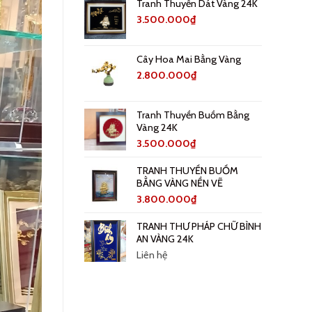
Tranh Thuyền Dát Vàng 24K
3.500.000
₫
Cây Hoa Mai Bằng Vàng
2.800.000
₫
Tranh Thuyền Buồm Bằng
Vàng 24K
3.500.000
₫
TRANH THUYỀN BUỒM
BẰNG VÀNG NỀN VẼ
3.800.000
₫
TRANH THƯ PHÁP CHỮ BÌNH
AN VÀNG 24K
Liên hệ