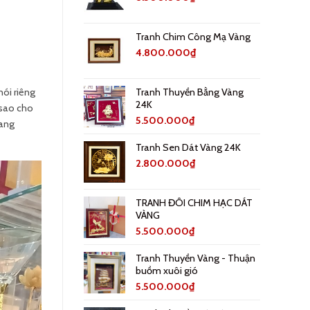
Tranh Chim Công Mạ Vàng
4.800.000
₫
Tranh Thuyền Bằng Vàng
ói riêng
24K
 sao cho
5.500.000
₫
mang
Tranh Sen Dát Vàng 24K
2.800.000
₫
TRANH ĐÔI CHIM HẠC DÁT
VÀNG
5.500.000
₫
Tranh Thuyền Vàng - Thuận
buồm xuôi gió
5.500.000
₫