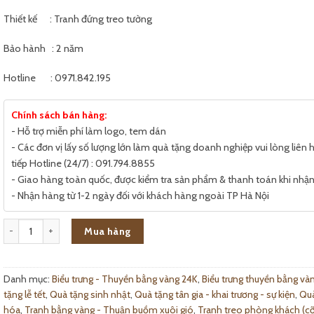
Thiết kế : Tranh đứng treo tường
Bảo hành : 2 năm
Hotline : 0971.842.195
Chính sách bán hàng:
- Hỗ trợ miễn phí làm logo, tem dán
- Các đơn vị lấy số lượng lớn làm quà tặng doanh nghiệp vui lòng liên h
tiếp Hotline (24/7) : 091.794.8855
- Giao hàng toàn quốc, được kiểm tra sản phẩm & thanh toán khi nhậ
- Nhận hàng từ 1-2 ngày đối với khách hàng ngoài TP Hà Nội
Tranh Thuyền Đứng Bằng Vàng số lượng
Mua hàng
Danh mục:
Biểu trưng - Thuyền bằng vàng 24K
,
Biểu trưng thuyền bằng và
tặng lễ tết
,
Quà tặng sinh nhật
,
Quà tặng tân gia - khai trương - sự kiện
,
Quà
hóa
,
Tranh bằng vàng - Thuận buồm xuôi gió
,
Tranh treo phòng khách (cỡ