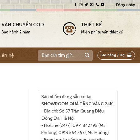
Đăng nhập
VẬN CHUYỂN COD
THIẾT KẾ
Bảo hành 2 năm
Miễn phí tư vấn thiết kế
Liên hệ
Giỏ hàng /
0
₫
Sản phẩm đang sẵn có tại
SHOWROOM QUÀ TẶNG VÀNG 24K
- Địa chỉ: Số 57 Trần Quang Diệu,
Ðống Ða, Hà Nội
- Hotline (24/7): 0971.842.195 (Ms
Phương) 0918.564.357 ( Ms Hường)
- Fanpage: Ly uống rượu cao cấp