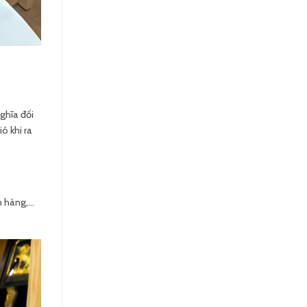
ghĩa đối
ó khi ra
h hàng,…