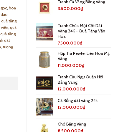
Tranh Cá Vàng Bằng Vàng
ngọc
,
hoa
3.500.000
₫
 dao
,
quà tặng
Tranh Chùa Một Cột Dát
 viên
,
quà
Vàng 24K - Quà Tặng Văn
,
quà tặng
Hóa
nh dát
7.500.000
₫
a
,
tượng
Hộp Trà Pewter Liên Hoa Mạ
Vàng
11.000.000
₫
Tranh Cửu Ngư Quần Hội
Bằng Vàng
12.000.000
₫
Cá Rồng dát vàng 24k
12.000.000
₫
Chó Bằng Vàng
8.500.000
₫