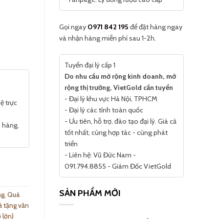
Gọi ngay
0971 842 195
để đặt hàng ngay
và nhận hàng miễn phí sau 1-2h.
Tuyển đại lý cấp 1
Do nhu cầu mở rộng kinh doanh, mở
rộng thị trường, VietGold cần tuyển
- Đại lý khu vực Hà Nội, TPHCM
ệ trực
- Đại lý các tỉnh toàn quốc
- Ưu tiên, hỗ trợ, đào tạo đại lý. Giá cả
n hàng.
tốt nhất, cùng hợp tác - cùng phát
triển
- Liên hệ: Vũ Đức Nam -
091.794.8855 - Giám Đốc VietGold
SẢN PHẨM MỚI
ng
,
Quà
 tặng văn
 lớn)