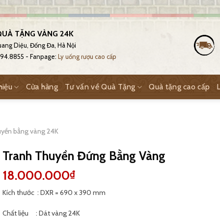
UÀ TẶNG VÀNG 24K
Quang Diệu, Đống Đa, Hà Nội
.794.8855 - Fanpage:
Ly uống rượu cao cấp
hiệu
Cửa hàng
Tư vấn về Quà Tặng
Quà tặng cao cấp
huyền bằng vàng 24K
Tranh Thuyền Đứng Bằng Vàng
18.000.000
₫
Kích thước : DXR = 690 x 390 mm
Chất liệu : Dát vàng 24K